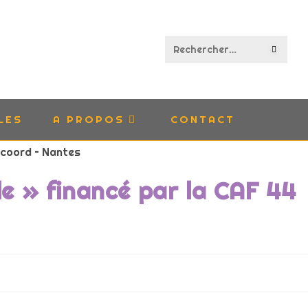
Rechercher
sur
ce
LES
A PROPOS
CONTACT
site
le » financé par la CAF 44